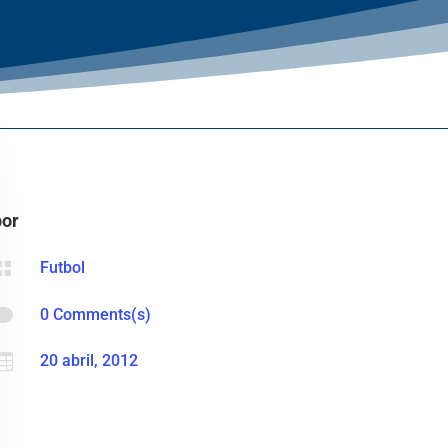
por

Futbol

0 Comments(s)

20 abril, 2012