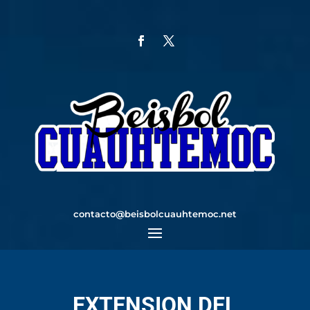
contacto@beisbolcuauhtemoc.net
EXTENSION DEL