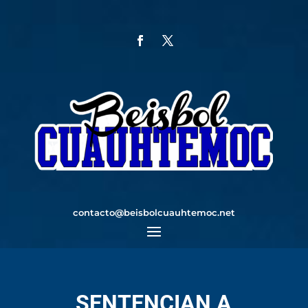
contacto@beisbolcuauhtemoc.net
SENTENCIAN A