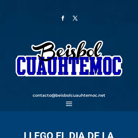
contacto@beisbolcuauhtemoc.net
LLEGO EL DIA DE LA