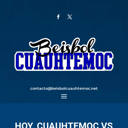
contacto@beisbolcuauhtemoc.net
HOY. CUAUHTEMOC VS