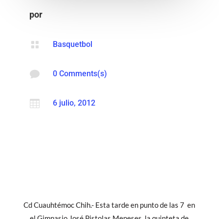
por

Basquetbol

0 Comments(s)

6 julio, 2012
Cd Cuauhtémoc Chih.- Esta tarde en punto de las 7 en
el Gimnasio José Pistolas Meneses, la quinteta de