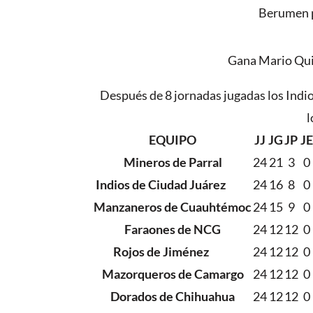
Berumen pa
Gana Mario Quin
Después de 8 jornadas jugadas los Indi
l
EQUIPO
JJ
JG
JP
JE
Mineros de Parral
24
21
3
0
Indios de Ciudad Juárez
24
16
8
0
Manzaneros de Cuauhtémoc
24
15
9
0
Faraones de NCG
24
12
12
0
Rojos de Jiménez
24
12
12
0
Mazorqueros de Camargo
24
12
12
0
Dorados de Chihuahua
24
12
12
0