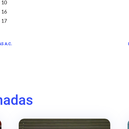
10
16
17
S A.C.
nadas