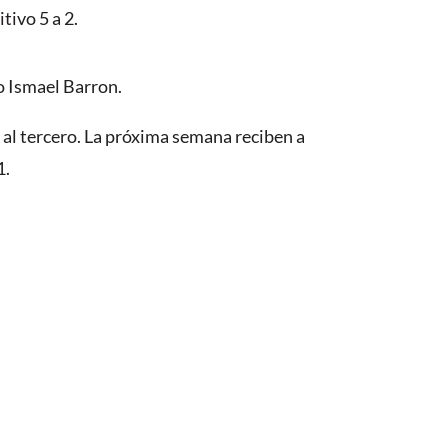
tivo 5 a 2.
o Ismael Barron.
al tercero. La próxima semana reciben a
1.