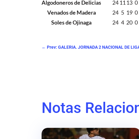
Algodoneros de Delicias
24
11
13
0
Venados de Madera
24
5
19
0
Soles de Ojinaga
24
4
20
0
←
Prev: GALERIA. JORNADA 2 NACIONAL DE LIGA
Notas Relacio