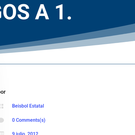
OS A 1.
por

Beisbol Estatal

0 Comments(s)

9 julio, 2012