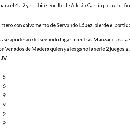
ra el 4 a 2 y recibió sencillo de Adrián García para el defini
tero con salvamento de Servando López, pierde el partid
os se apoderan del segundo lugar mientras Manzaneros cae 
os Venados de Madera quien ya les gano la serie 2 juegos a 
JV
–
5
6
9
9
9
9