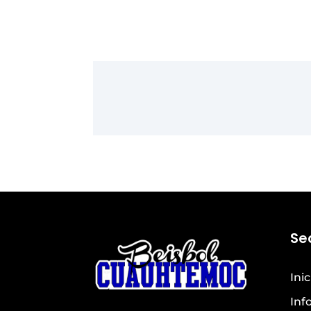
Se
Inic
Inf