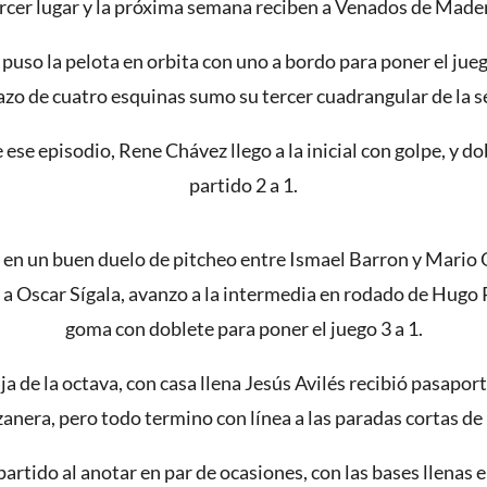
rcer lugar y la próxima semana reciben a Venados de Made
puso la pelota en orbita con uno a bordo para poner el juego
azo de cuatro esquinas sumo su tercer cuadrangular de la se
 ese episodio, Rene Chávez llego a la inicial con golpe, y d
partido 2 a 1.
 en un buen duelo de pitcheo entre Ismael Barron y Mario Qu
a a Oscar Sígala, avanzo a la intermedia en rodado de Hugo P
goma con doblete para poner el juego 3 a 1.
 de la octava, con casa llena Jesús Avilés recibió pasaport
anera, pero todo termino con línea a las paradas cortas d
 partido al anotar en par de ocasiones, con las bases llenas 