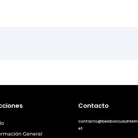
cciones
Contacto
contacto@beisbolcuauhtem
io
et
ormación General