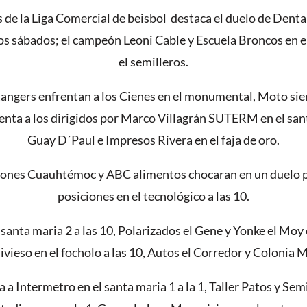
 de la Liga Comercial de beisbol destaca el duelo de Den
 los sábados; el campeón Leoni Cable y Escuela Broncos en e
el semilleros.
 Rangers enfrentan a los Cienes en el monumental, Moto s
nta a los dirigidos por Marco Villagrán SUTERM en el santa
Guay D´Paul e Impresos Rivera en el faja de oro.
iones Cuauhtémoc y ABC alimentos chocaran en un duelo par
posiciones en el tecnológico a las 10.
santa maria 2 a las 10, Polarizados el Gene y Yonke el Moy e
ieso en el focholo a las 10, Autos el Corredor y Colonia M
 a Intermetro en el santa maria 1 a la 1, Taller Patos y Sem