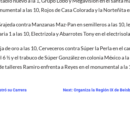
estadio nuevo a la 1, Grupo Lobo y Megavision en el santa ma
umental a las 10, Rojos de Casa Colorada y la Norteñita en 
Grajeda contra Manzanas Maz-Pan en semilleros a las 10, le 
ria 1 a las 10, Electrizola y Abarrotes Tony en el electrisola 
a de oro a las 10, Cerveceros contra Súper la Perla en el c
el 6 ½ y el trabuco de Súper González en colonia México a 
o de talleres Ramiro enfrenta a Reyes en el monumental a la
stró su Carrera