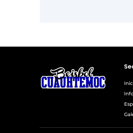
Se
Inic
Inf
Esp
Gal