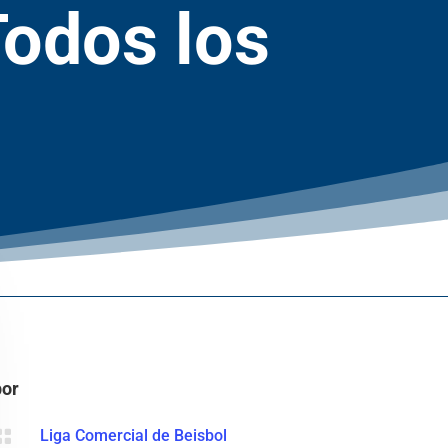
Todos los
por

Liga Comercial de Beisbol