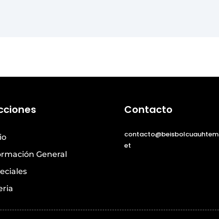
cciones
Contacto
contacto@beisbolcuauhtem
io
et
ormación General
eciales
eria