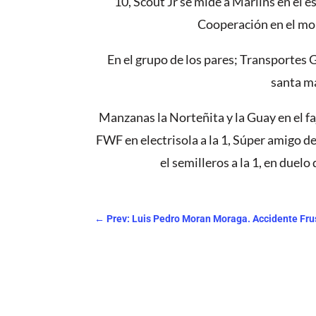
10, Scout Jr se mide a Marlins en el 
Cooperación en el mon
En el grupo de los pares; Transportes 
santa ma
Manzanas la Norteñita y la Guay en el faj
FWF en electrisola a la 1, Súper amigo d
el semilleros a la 1, en duel
←
Prev: Luis Pedro Moran Moraga. Accidente Fru