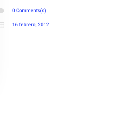

0 Comments(s)

16 febrero, 2012