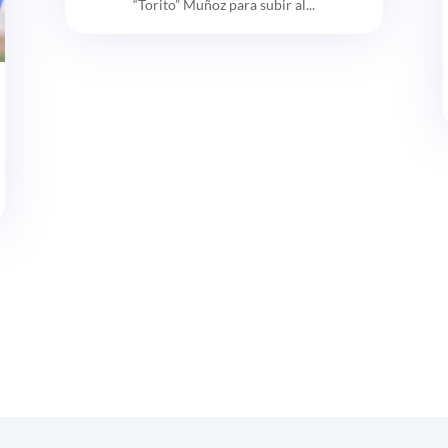
“Torito” Muñoz para subir al...