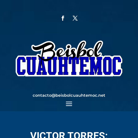
contacto@beisbolcuauhtemoc.net
VICTOR TORRES: