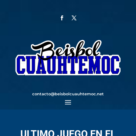
contacto@beisbolcuauhtemoc.net
ULTIMO JUEGO EN EL