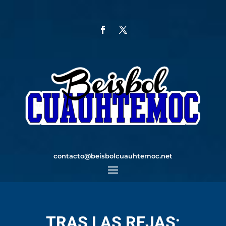
contacto@beisbolcuauhtemoc.net
TRAS LAS REJAS;