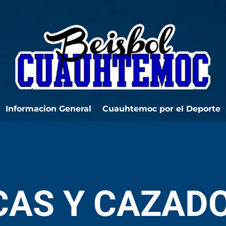
Informacion General
Cuauhtemoc por el Deporte
AS Y CAZAD