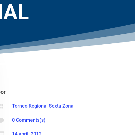
NAL
por

Torneo Regional Sexta Zona

0 Comments(s)

14 abril, 2012