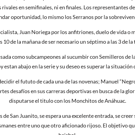
 rivales en semifinales, ni en finales. Los representantes d
ndar oportunidad, lo mismo los Serranos por la sobreviven
cialista, Juan Noriega por los anfitriones, duelo de vida o 
10 de la mañana de ser necesario un séptimo a las 3 de la 
pasada como subcampeones al sucumbir con Semilleros de l
 estan abajo en la serie y su deseo es superar la situación 
 decidir el fututo de cada una de las novenas; Manuel “Negro
es desafíos en sus carreras deportivas en busca de la gloria,
disputarse el titulo con los Monchitos de Anáhuac.
de San Juanito, se espera una excelente entrada, se creer 
anes entre uno que otro aficionado rijoso. El objetivo que 