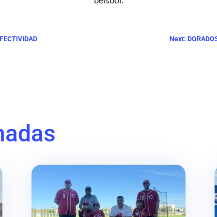
beisbol.
EFECTIVIDAD
Next: DORADO
nadas