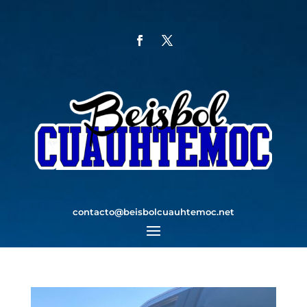
contacto@beisbolcuauhtemoc.net