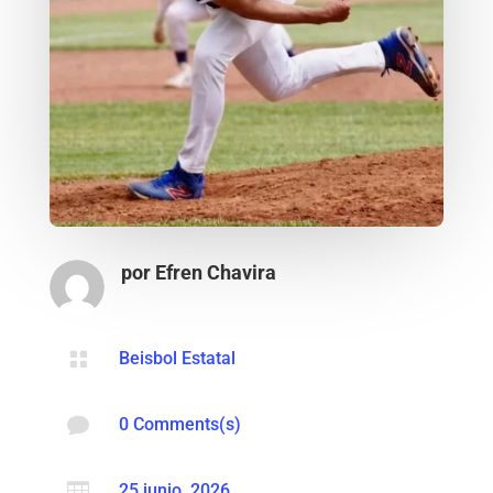
por
Efren Chavira

Beisbol Estatal

0 Comments(s)

25 junio, 2026