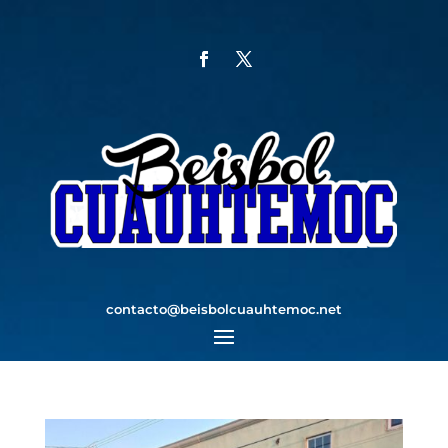
contacto@beisbolcuauhtemoc.net