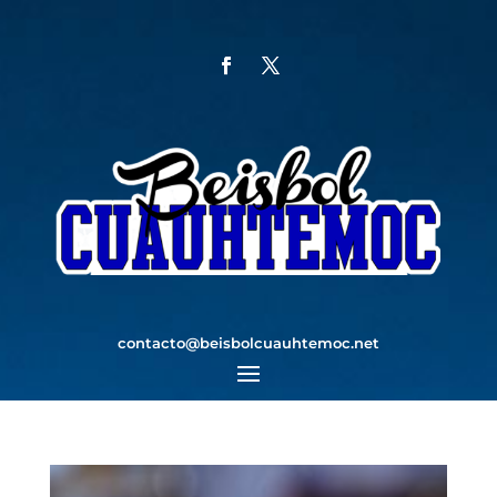
contacto@beisbolcuauhtemoc.net