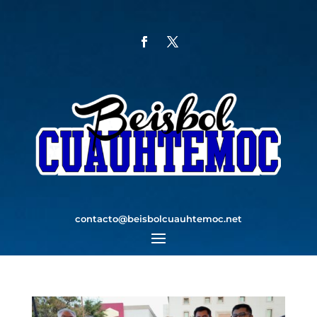
contacto@beisbolcuauhtemoc.net