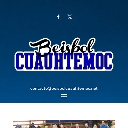
contacto@beisbolcuauhtemoc.net