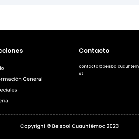
cciones
Contacto
contacto@beisbolcuauhtem
io
et
ormación General
eciales
eria
Copyright © Beisbol Cuauhtémoc 2023