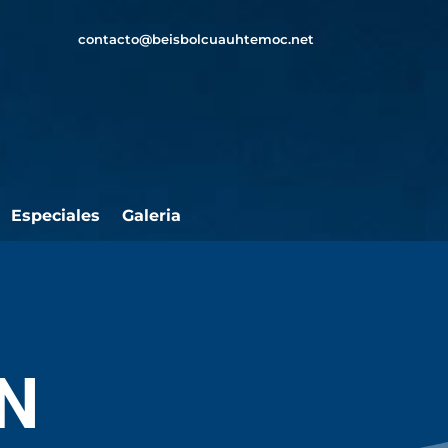
contacto@beisbolcuauhtemoc.net
Especiales
Galeria
N