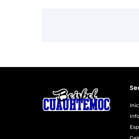
Se
Inic
Inf
Esp
Gal