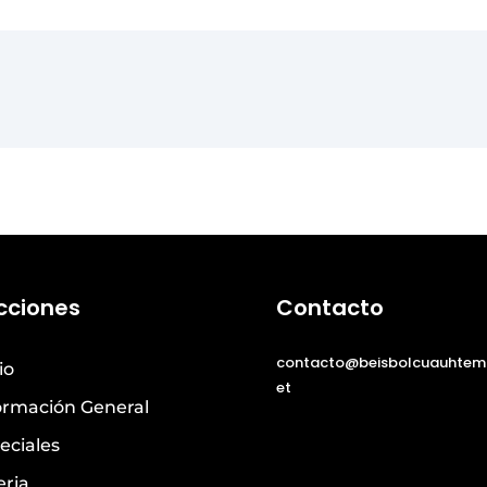
cciones
Contacto
contacto@beisbolcuauhtem
io
et
ormación General
eciales
eria