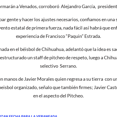
marán a Venados, corroboró Alejandro García, presidente 
bar gente y hacer los ajustes necesarios, confiamos en una 
to estatal de primera fuerza, nada fácil así habrá que enfr
experiencia de Francisco “Paquin” Estrada.
rmada en el béisbol de Chihuahua, adelantó que la idea es 
 estructurado un staff de pitcheo de respeto, luego a Chihu
selectivo Serrano.
 en manos de Javier Morales quien regresa a su tierra con un
 beisbol organizado, señalo que también firmes; Javier Cas
en el aspecto del Pitcheo.
LIZAN FECHA PARA LA VERANEADA