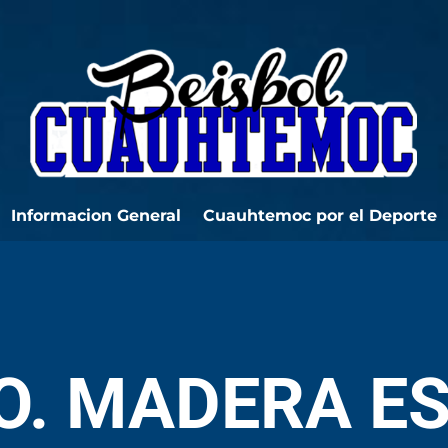
Informacion General
Cuauhtemoc por el Deporte
O. MADERA ES