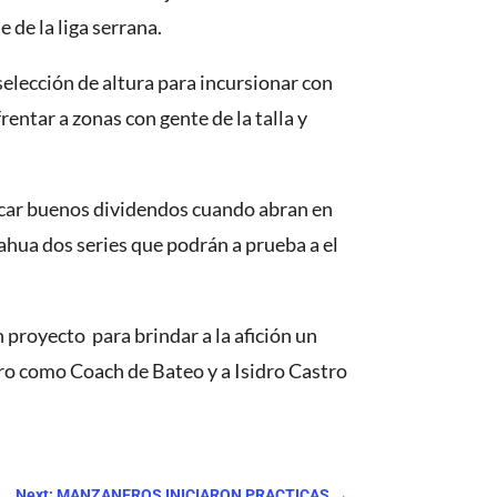
de la liga serrana.
selección de altura para incursionar con
entar a zonas con gente de la talla y
sacar buenos dividendos cuando abran en
ahua dos series que podrán a prueba a el
 proyecto para brindar a la afición un
tro como Coach de Bateo y a Isidro Castro
Next: MANZANEROS INICIARON PRACTICAS
→