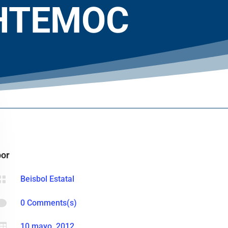
UHTEMOC
por

Beisbol Estatal

0 Comments(s)

10 mayo, 2012