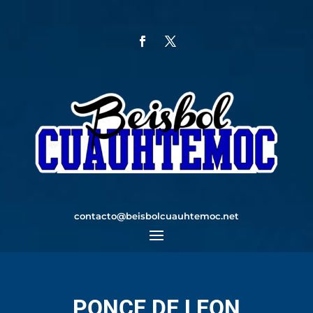
contacto@beisbolcuauhtemoc.net
PONCE DE LEON