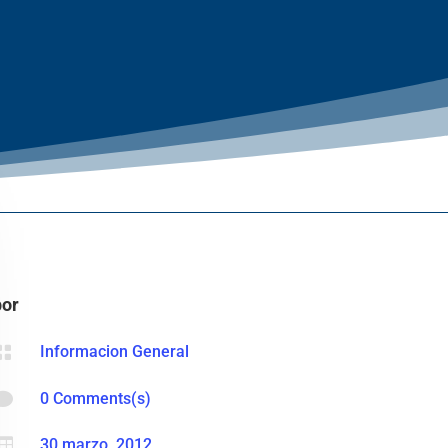
por

Informacion General

0 Comments(s)

30 marzo, 2012