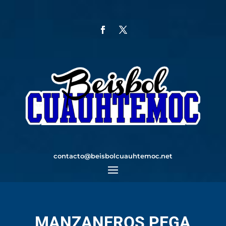
contacto@beisbolcuauhtemoc.net
MANZANEROS PEGA