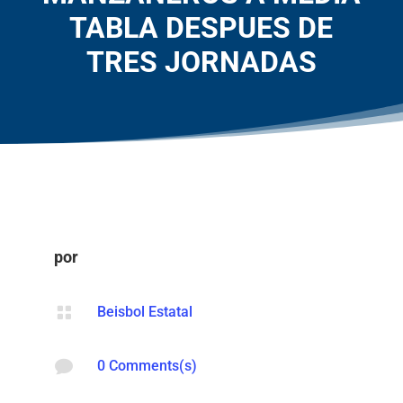
TABLA DESPUES DE
TRES JORNADAS
por

Beisbol Estatal

0 Comments(s)