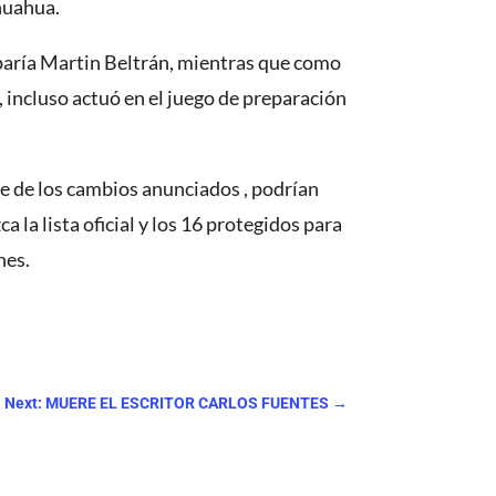
huahua.
uparía Martin Beltrán, mientras que como
, incluso actuó en el juego de preparación
rte de los cambios anunciados , podrían
 la lista oficial y los 16 protegidos para
nes.
Next: MUERE EL ESCRITOR CARLOS FUENTES
→