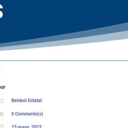
S
por

Beisbol Estatal

0 Comments(s)

15 mayo, 2012