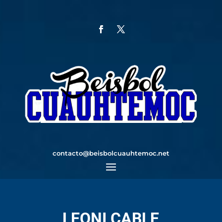
contacto@beisbolcuauhtemoc.net
LEONI CABLE