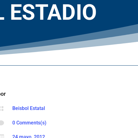
 ESTADIO
por

Beisbol Estatal

0 Comments(s)

24 mayo, 2012