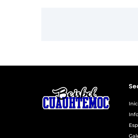
Se
Inic
Inf
Esp
Gal