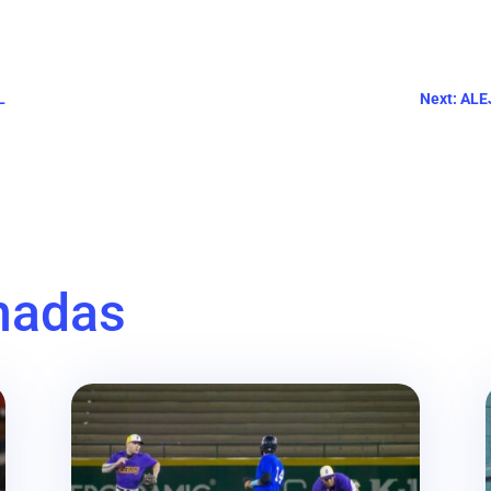
L
Next: AL
nadas