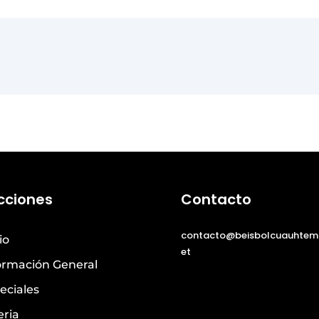
cciones
Contacto
contacto@beisbolcuauhtem
io
et
ormación General
eciales
eria