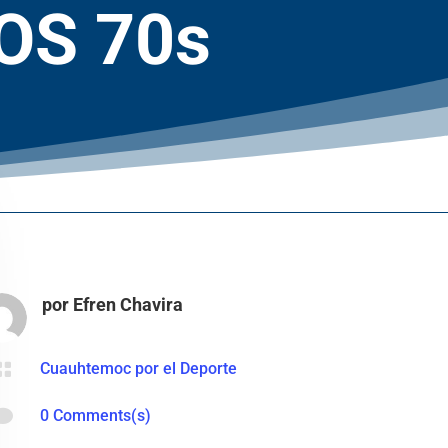
OS 70s
por
Efren Chavira

Cuauhtemoc por el Deporte

0 Comments(s)