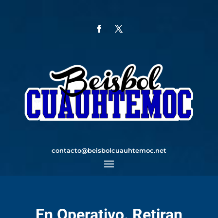
contacto@beisbolcuauhtemoc.net
En Operativo. Retiran