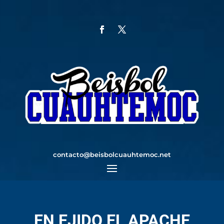
contacto@beisbolcuauhtemoc.net
EN EJIDO EL APACHE