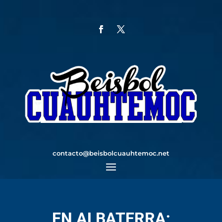
contacto@beisbolcuauhtemoc.net
EN ALBATERRA;