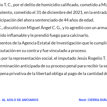
o T. C., por el delito de homicidio calificado, cometido a M
iolento, cometido el 31 de diciembre del 2021, en la entrada
cipación del ahora sentenciado de 44 años de edad.
., discutió con Miguel Ángel C. G., y lo agredió con un arm
uido inflamable y le prendió fuego para calcinarlo.
mentos de la Agencia Estatal de Investigación que le cump
putación en su contra y fue vinculado a proceso.
por la representación social, el imputado Jesús Rogelio T. C
terminación anticipada de su proceso penal para recibir la s
ena privativa de la libertad obliga al pago de la cantidad 
 AL ASILO DE ANCIANOS
Next: CIERRA DU