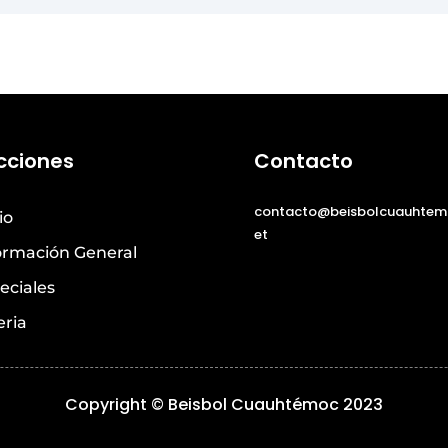
cciones
Contacto
contacto@beisbolcuauhtem
io
et
ormación General
eciales
eria
Copyright © Beisbol Cuauhtémoc 2023