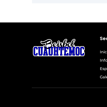
Se
Inic
Inf
Esp
Gal