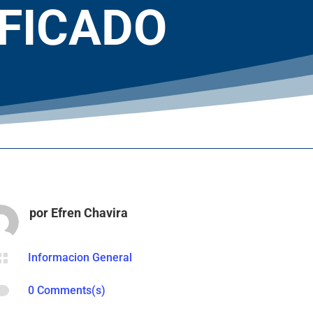
IFICADO
por
Efren Chavira

Informacion General

0 Comments(s)