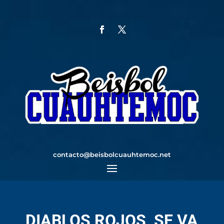
contacto@beisbolcuauhtemoc.net
DIABLOS ROJOS, SE VA