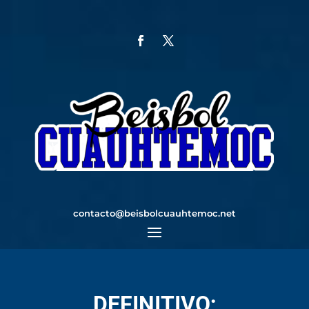
contacto@beisbolcuauhtemoc.net
DEFINITIVO;