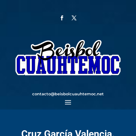
contacto@beisbolcuauhtemoc.net
Cruz García Valencia.