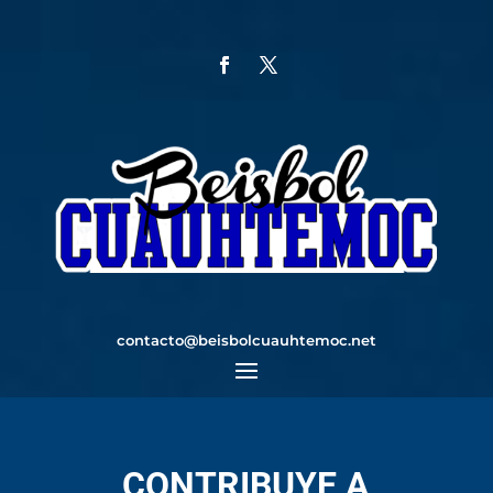
contacto@beisbolcuauhtemoc.net
CONTRIBUYE A