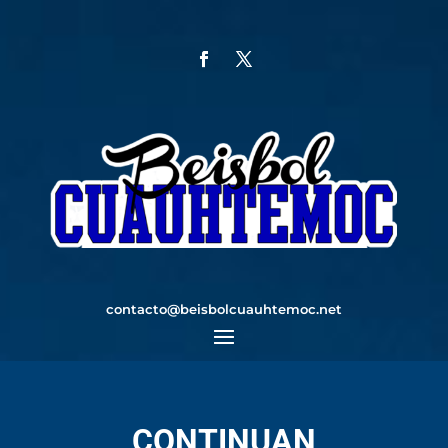
contacto@beisbolcuauhtemoc.net
CONTINUAN