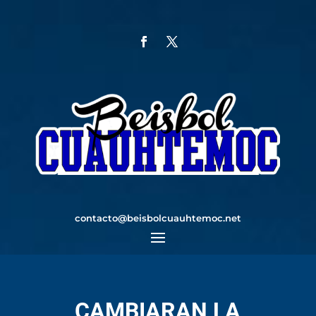
contacto@beisbolcuauhtemoc.net
CAMBIARAN LA