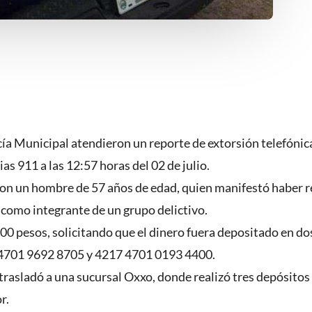
a Municipal atendieron un reporte de extorsión telefónica 
as 911 a las 12:57 horas del 02 de julio.
ron con un hombre de 57 años de edad, quien manifestó habe
ó como integrante de un grupo delictivo.
0.00 pesos, solicitando que el dinero fuera depositado en do
 4701 9692 8705 y 4217 4701 0193 4400.
se trasladó a una sucursal Oxxo, donde realizó tres depósit
r.