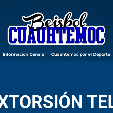
Informacion General
Cuauhtemoc por el Deporte
EXTORSIÓN TE