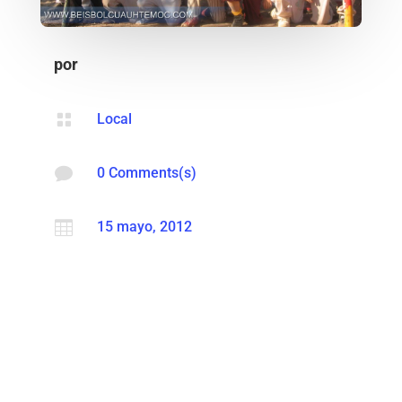
por

Local

0 Comments(s)

15 mayo, 2012