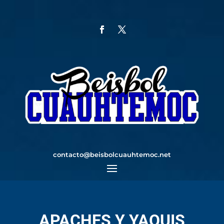
contacto@beisbolcuauhtemoc.net
APACHES Y YAQUIS