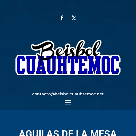
contacto@beisbolcuauhtemoc.net
AGUILAS DE LA MESA