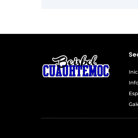
Se
Inic
Inf
Esp
Gal