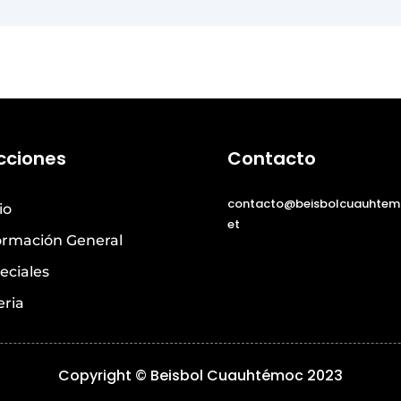
cciones
Contacto
contacto@beisbolcuauhtem
io
et
ormación General
eciales
eria
Copyright © Beisbol Cuauhtémoc 2023