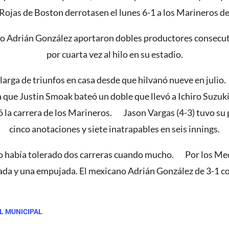
ojas de Boston derrotasen el lunes 6-1 a los Marineros de
no Adrián González aportaron dobles productores consecut
por cuarta vez al hilo en su estadio.
larga de triunfos en casa desde que hilvanó nueve en julio
que Justin Smoak bateó un doble que llevó a Ichiro Suzuki 
la carrera de los Marineros. Jason Vargas (4-3) tuvo su p
cinco anotaciones y siete inatrapables en seis innings.
año había tolerado dos carreras cuando mucho. Por los Med
ada y una empujada. El mexicano Adrián González de 3-1 c
L MUNICIPAL