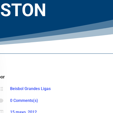
OSTON
por

Beisbol Grandes Ligas

0 Comments(s)

15 mayo, 2012