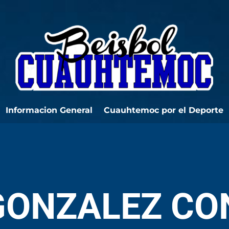
Informacion General
Cuauhtemoc por el Deporte
GONZALEZ CO