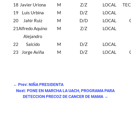
18
Javier Uriona
M
Z/Z
LOCAL
TEC
19
Luis Urbina
M
D/Z
LOCAL
20
Jahir Ruiz
M
D/D
LOCAL
21
Alfredo Aquino
M
Z/Z
LOCAL
Alejandro
22
Salcido
M
D/Z
LOCAL
23
Jorge Aviña
M
D/Z
LOCAL
←
Prev: NIÑA PRESIDENTA
Next: PONE EN MARCHA LA UACH, PROGRAMA PARA
DETECCION PRECOZ DE CANCER DE MAMA
→