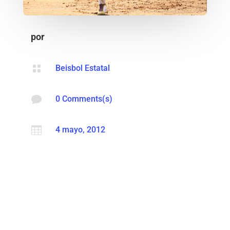
por

Beisbol Estatal

0 Comments(s)

4 mayo, 2012