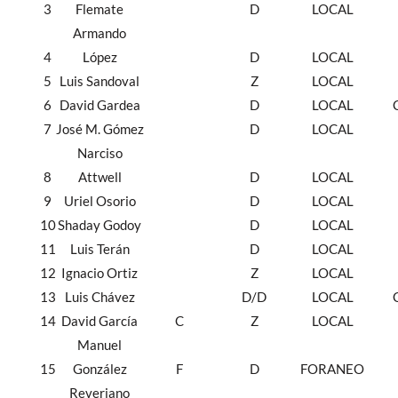
3
Flemate
D
LOCAL
Armando
4
López
D
LOCAL
5
Luis Sandoval
Z
LOCAL
6
David Gardea
D
LOCAL
7
José M. Gómez
D
LOCAL
Narciso
8
Attwell
D
LOCAL
9
Uriel Osorio
D
LOCAL
10
Shaday Godoy
D
LOCAL
11
Luis Terán
D
LOCAL
12
Ignacio Ortiz
Z
LOCAL
13
Luis Chávez
D/D
LOCAL
14
David García
C
Z
LOCAL
Manuel
15
González
F
D
FORANEO
Reveriano