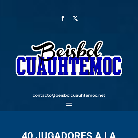
contacto@beisbolcuauhtemoc.net
40 JUGADORES A LA