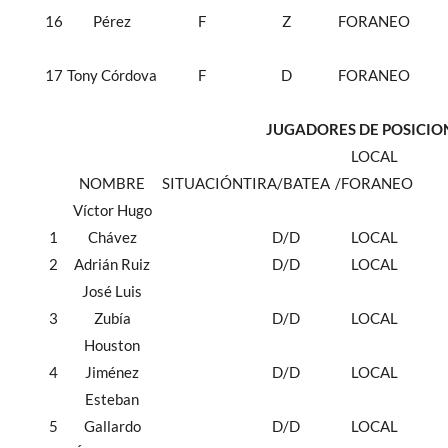
16
Pérez
F
Z
FORANEO
17
Tony Córdova
F
D
FORANEO
JUGADORES DE POSICIO
LOCAL
NOMBRE
SITUACIÓN
TIRA/BATEA
/FORANEO
Víctor Hugo
1
Chávez
D/D
LOCAL
2
Adrián Ruiz
D/D
LOCAL
José Luis
3
Zubía
D/D
LOCAL
Houston
4
Jiménez
D/D
LOCAL
Esteban
5
Gallardo
D/D
LOCAL