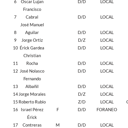
6
Óscar Lujan
D/D
LOCAL
Francisco
7
Cabral
D/D
LOCAL
José Manuel
8
Aguilar
D/D
LOCAL
9
Jorge Ortiz
D/Z
LOCAL
10
Érick Gardea
D/D
LOCAL
Christian
11
Rocha
D/D
LOCAL
12
José Nolasco
D/D
LOCAL
Fernando
13
Albañil
D/D
LOCAL
14
Jorge Morales
D/Z
LOCAL
15
Roberto Rubio
Z/D
LOCAL
16
Israel Pérez
F
D/D
FORANEO
Érick
17
Contreras
M
D/D
LOCAL