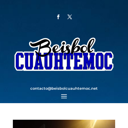
contacto@beisbolcuauhtemoc.net