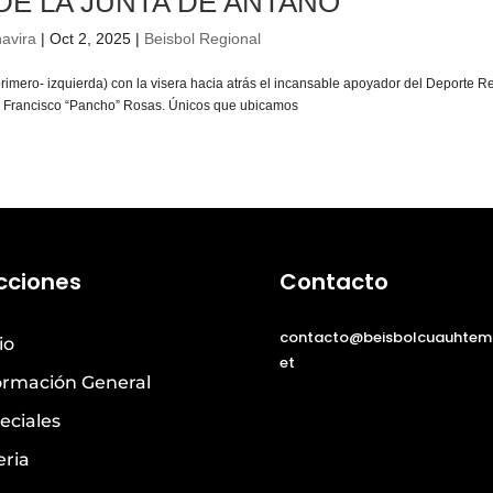
DE LA JUNTA DE ANTAÑO
avira
|
Oct 2, 2025
|
Beisbol Regional
rimero- izquierda) con la visera hacia atrás el incansable apoyador del Deporte R
iel Francisco “Pancho” Rosas. Únicos que ubicamos
cciones
Contacto
contacto@beisbolcuauhtem
io
et
ormación General
eciales
eria