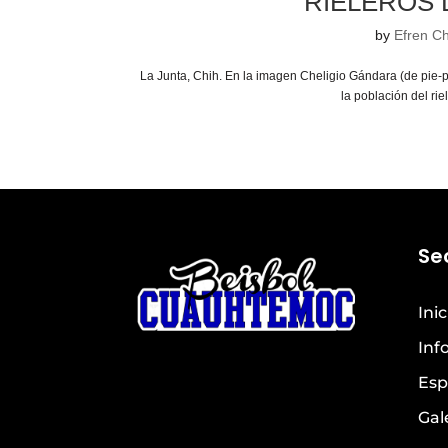
RIELEROS 
by
Efren Ch
La Junta, Chih. En la imagen Cheligio Gándara (de pie-p
la población del r
Se
Inic
Inf
Esp
Gal