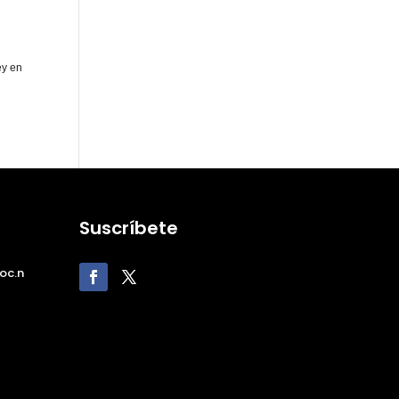
ey en
Suscríbete
oc.n