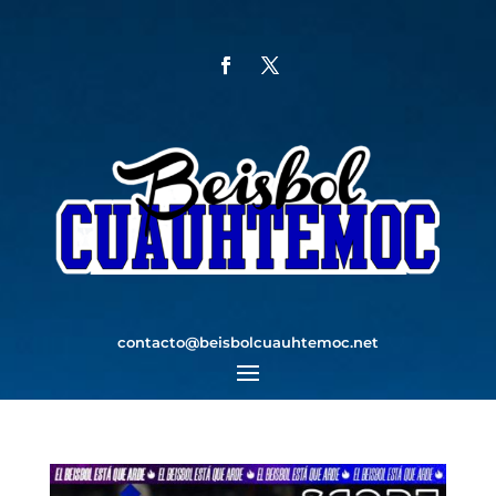
contacto@beisbolcuauhtemoc.net