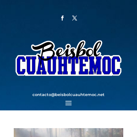
contacto@beisbolcuauhtemoc.net