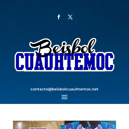
contacto@beisbolcuauhtemoc.net