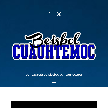
contacto@beisbolcuauhtemoc.net