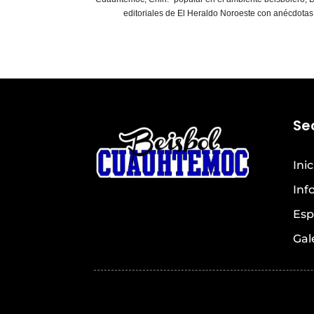
editoriales de El Heraldo Noroeste con anécdotas
Se
Inic
Inf
Esp
Gal