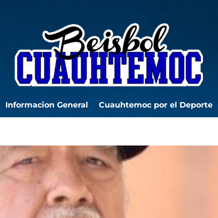
Informacion General
Cuauhtemoc por el Deporte