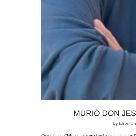
MURIÓ DON JES
by
Efren Ch
Cuauhtémoc, Chih.- popular en el ambiente beisbolero, D