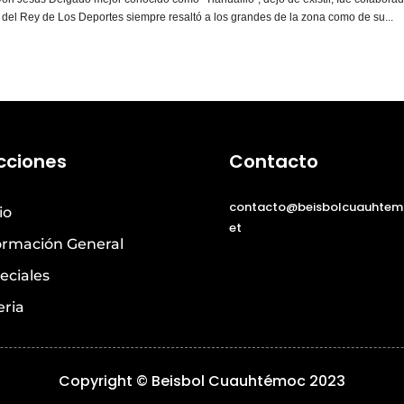
 del Rey de Los Deportes siempre resaltó a los grandes de la zona como de su...
cciones
Contacto
contacto@beisbolcuauhtem
io
et
ormación General
eciales
eria
Copyright © Beisbol Cuauhtémoc 2023