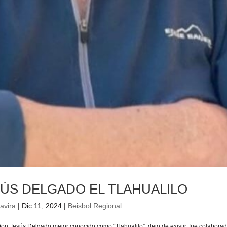
ÚS DELGADO EL TLAHUALILO
avira
|
Dic 11, 2024
|
Beisbol Regional
on Jesús Delgado mejor conocido como “Tlahualilo”, dejo de existir, fue colabora