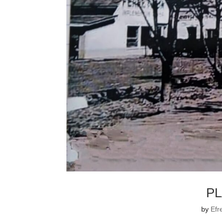
P
by
Efr