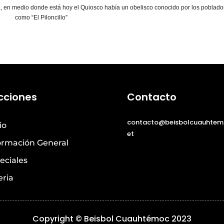
, en medio donde está hoy el Quiosco había un obelisco conocido por los poblado
como “El Piloncillo”
cciones
Contacto
contacto@beisbolcuauhtem
io
et
ormación General
eciales
eria
Copyright © Beisbol Cuauhtémoc 2023