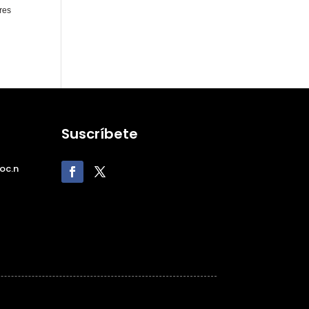
res
Suscríbete
oc.n