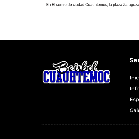
En El centro de ciudad Cuauhtémoc, la plaza Zaragoza
Se
Inic
Inf
Esp
Gal